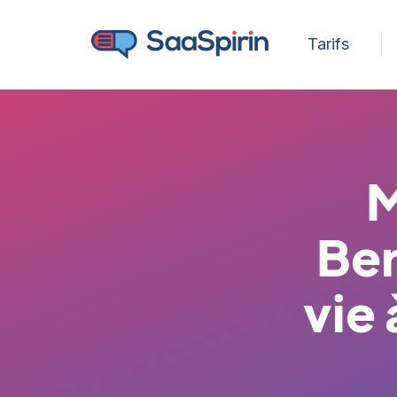
Tarifs
M
Ber
vie