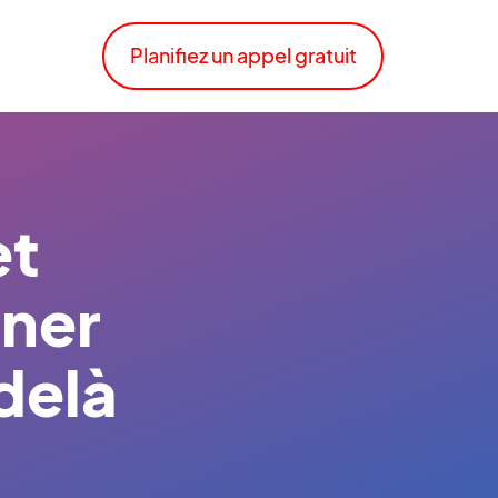
Planifiez un appel gratuit
et
nner
delà