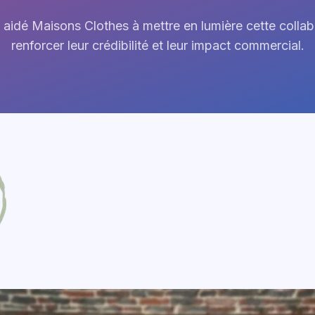
aidé Maisons Clothes à mettre en lumière cette collab
renforcer leur crédibilité et leur impact commercial.